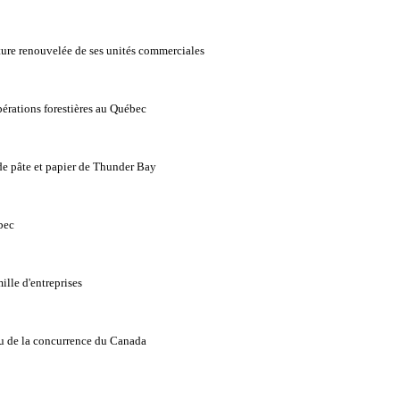
ture renouvelée de ses unités commerciales
pérations forestières au Québec
 de pâte et papier de Thunder Bay
bec
ille d'entreprises
au de la concurrence du Canada
2