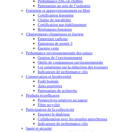
Performance ESG en chiffres
Partenariats au sein de l’industrie
Foresterie et approvisionnement en fibre
Certification forestière
Chaîne de traçabilité
Certification par établissement
Règlements forestiers
Changements climatiques et énergie
Empreinte carbone
Émissions de portée 3
Énergie verte
Performance environnementale des usines
Gestion de l’environnement
Outils de comparaison environnementale
Loi ontarienne sur la réduction des toxiques
Indicateurs de performance clés
Conservation et biodiversité
Forêt boréale
Aires protégées
Partenariats de recherche
Produits écoefficaces
Perspectives relatives au papier
Fibre recyclée
Participation de la collectivité
Engager le dialogue
Collaboration avec les peuples autochtones
Indicateurs de performance clés
Santé et sécurité