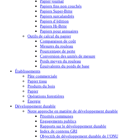
Papier journal
Papiers fins non couchés
Papiers Super-Brite
Papiers surcalandrés
Papiers d’édition
Papiers Hi-Brite
Papiers pour annuaires
Outils de calcul du papier
Comparaison de coût
Mesures du rouleau
Pourcentage de perte
Conversion des unités de mesure
Poids moyen du rouleau
Équivalents du poids de base
Établissements
Pâte commerciale
Papier tissu
Produits du bois
Papier
Opérations forestières
Énergie
Développement durable
Notre approche en matière de développement durable
Priorités communes
Engagements publics
Rapports sur le développement durable
Index de contenu GRI
Objectifs de développement durable de l’ONU