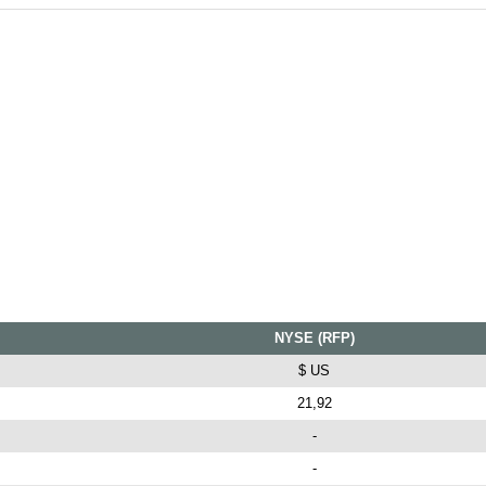
NYSE (RFP)
$ US
21,92
-
-