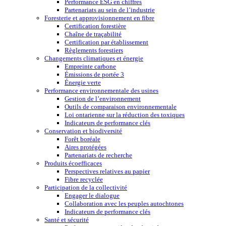
Performance ESG en chiffres
Partenariats au sein de l’industrie
Foresterie et approvisionnement en fibre
Certification forestière
Chaîne de traçabilité
Certification par établissement
Règlements forestiers
Changements climatiques et énergie
Empreinte carbone
Émissions de portée 3
Énergie verte
Performance environnementale des usines
Gestion de l’environnement
Outils de comparaison environnementale
Loi ontarienne sur la réduction des toxiques
Indicateurs de performance clés
Conservation et biodiversité
Forêt boréale
Aires protégées
Partenariats de recherche
Produits écoefficaces
Perspectives relatives au papier
Fibre recyclée
Participation de la collectivité
Engager le dialogue
Collaboration avec les peuples autochtones
Indicateurs de performance clés
Santé et sécurité