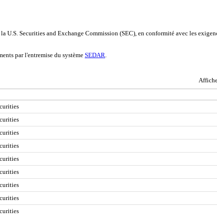
e la U.S. Securities and Exchange Commission (SEC), en conformité avec les exigenc
ments par l'entremise du système
SEDAR
.
Affich
curities
curities
curities
curities
curities
curities
curities
curities
curities