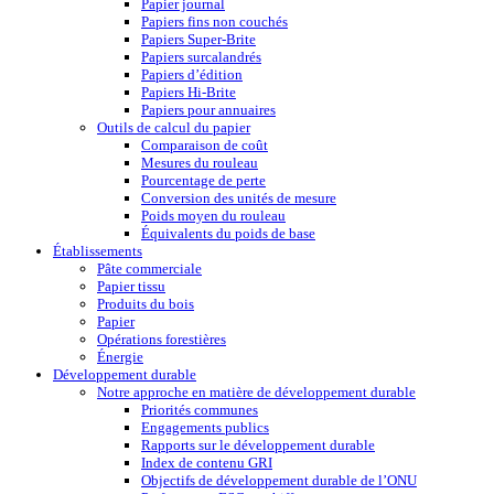
Papier journal
Papiers fins non couchés
Papiers Super-Brite
Papiers surcalandrés
Papiers d’édition
Papiers Hi-Brite
Papiers pour annuaires
Outils de calcul du papier
Comparaison de coût
Mesures du rouleau
Pourcentage de perte
Conversion des unités de mesure
Poids moyen du rouleau
Équivalents du poids de base
Établissements
Pâte commerciale
Papier tissu
Produits du bois
Papier
Opérations forestières
Énergie
Développement durable
Notre approche en matière de développement durable
Priorités communes
Engagements publics
Rapports sur le développement durable
Index de contenu GRI
Objectifs de développement durable de l’ONU