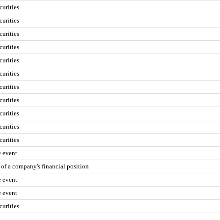
curities
curities
curities
curities
curities
curities
curities
curities
curities
curities
curities
e event
 of a company's financial position
e event
e event
curities