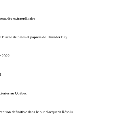
ssemblée extraordinaire
 l'usine de pâtes et papiers de Thunder Bay
re 2022
2
scieries au Québec
ntion définitive dans le but d'acquérir Résolu