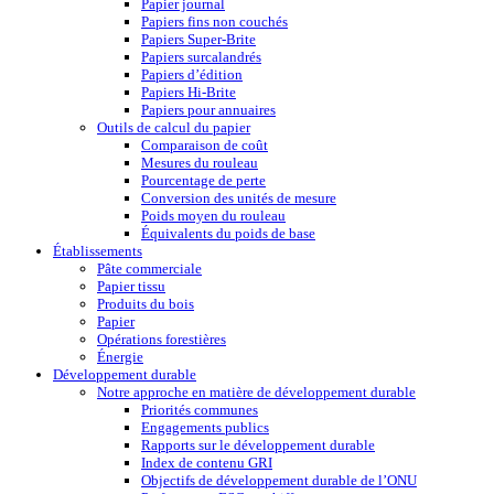
Papier journal
Papiers fins non couchés
Papiers Super-Brite
Papiers surcalandrés
Papiers d’édition
Papiers Hi-Brite
Papiers pour annuaires
Outils de calcul du papier
Comparaison de coût
Mesures du rouleau
Pourcentage de perte
Conversion des unités de mesure
Poids moyen du rouleau
Équivalents du poids de base
Établissements
Pâte commerciale
Papier tissu
Produits du bois
Papier
Opérations forestières
Énergie
Développement durable
Notre approche en matière de développement durable
Priorités communes
Engagements publics
Rapports sur le développement durable
Index de contenu GRI
Objectifs de développement durable de l’ONU