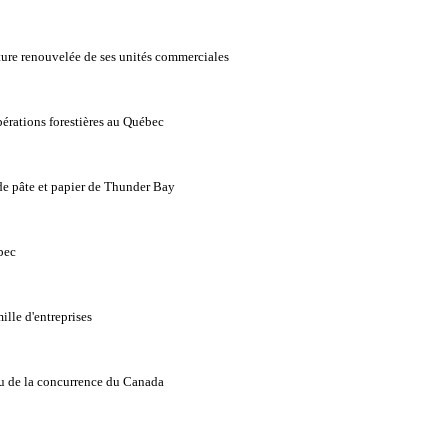
ture renouvelée de ses unités commerciales
pérations forestières au Québec
 de pâte et papier de Thunder Bay
bec
ille d'entreprises
au de la concurrence du Canada
2