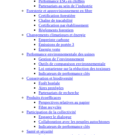
Performance ESG en chiffres
Partenariats au sein de l’industrie
Foresterie et approvisionnement en fibre
Certification forestière
Chaîne de traçabilité
Certification par établissement
Règlements forestiers
Changements climatiques et énergie
Empreinte carbone
Émissions de portée 3
Énergie verte
Performance environnementale des usines
Gestion de l’environnement
Outils de comparaison environnementale
Loi ontarienne sur la réduction des toxiques
Indicateurs de performance clés
Conservation et biodiversité
Forêt boréale
Aires protégées
Partenariats de recherche
Produits écoefficaces
Perspectives relatives au papier
Fibre recyclée
Participation de la collectivité
Engager le dialogue
Collaboration avec les peuples autochtones
Indicateurs de performance clés
Santé et sécurité