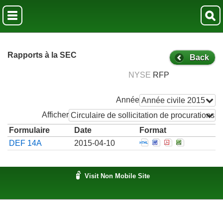
Rapports à la SEC
Back
NYSE
RFP
Année
Année civile 2015
Afficher
Circulaire de sollicitation de procurations
Formulaire
Date
Format
Open Official notifi
Open Official not
Open Official 
Open Offic
DEF 14A
2015-04-10
Visit Non Mobile Site