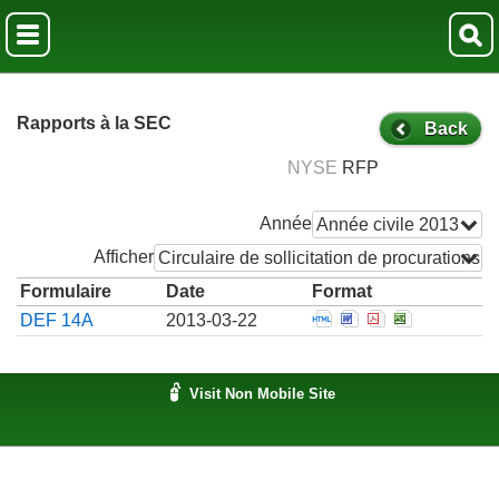
Rapports à la SEC
Back
NYSE
RFP
Année
Année civile 2013
Afficher
Circulaire de sollicitation de procurations
Formulaire
Date
Format
Open Official notifi
Open Official not
Open Official 
Open Offic
DEF 14A
2013-03-22
Visit Non Mobile Site