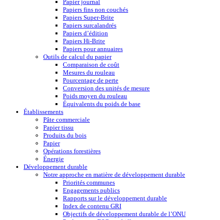
Papier journal
Papiers fins non couchés
Papiers Super-Brite
Papiers surcalandrés
Papiers d’édition
Papiers Hi-Brite
Papiers pour annuaires
Outils de calcul du papier
Comparaison de coût
Mesures du rouleau
Pourcentage de perte
Conversion des unités de mesure
Poids moyen du rouleau
Équivalents du poids de base
Établissements
Pâte commerciale
Papier tissu
Produits du bois
Papier
Opérations forestières
Énergie
Développement durable
Notre approche en matière de développement durable
Priorités communes
Engagements publics
Rapports sur le développement durable
Index de contenu GRI
Objectifs de développement durable de l’ONU