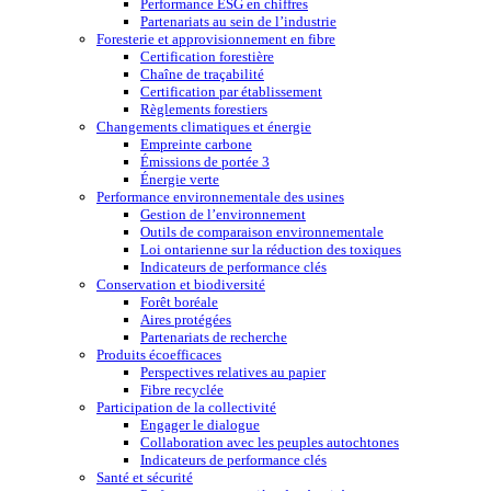
Performance ESG en chiffres
Partenariats au sein de l’industrie
Foresterie et approvisionnement en fibre
Certification forestière
Chaîne de traçabilité
Certification par établissement
Règlements forestiers
Changements climatiques et énergie
Empreinte carbone
Émissions de portée 3
Énergie verte
Performance environnementale des usines
Gestion de l’environnement
Outils de comparaison environnementale
Loi ontarienne sur la réduction des toxiques
Indicateurs de performance clés
Conservation et biodiversité
Forêt boréale
Aires protégées
Partenariats de recherche
Produits écoefficaces
Perspectives relatives au papier
Fibre recyclée
Participation de la collectivité
Engager le dialogue
Collaboration avec les peuples autochtones
Indicateurs de performance clés
Santé et sécurité