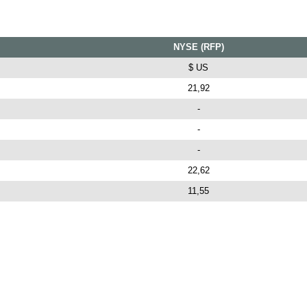
NYSE (RFP)
$ US
21,92
-
-
-
22,62
11,55