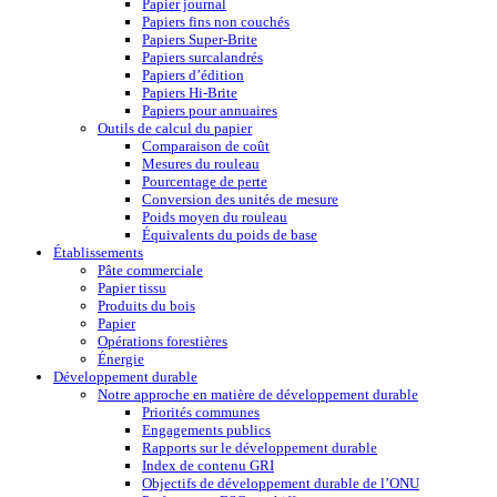
Papier journal
Papiers fins non couchés
Papiers Super-Brite
Papiers surcalandrés
Papiers d’édition
Papiers Hi-Brite
Papiers pour annuaires
Outils de calcul du papier
Comparaison de coût
Mesures du rouleau
Pourcentage de perte
Conversion des unités de mesure
Poids moyen du rouleau
Équivalents du poids de base
Établissements
Pâte commerciale
Papier tissu
Produits du bois
Papier
Opérations forestières
Énergie
Développement durable
Notre approche en matière de développement durable
Priorités communes
Engagements publics
Rapports sur le développement durable
Index de contenu GRI
Objectifs de développement durable de l’ONU