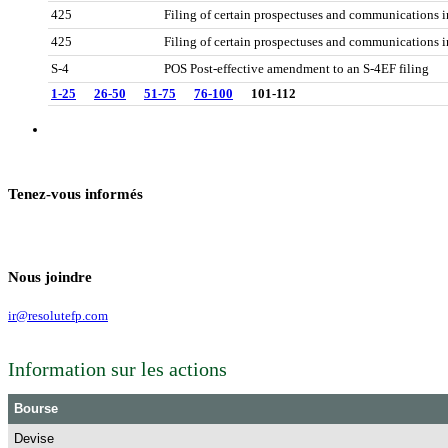
425
Filing of certain prospectuses and communications 
425
Filing of certain prospectuses and communications 
S-4
POS Post-effective amendment to an S-4EF filing
1-25
26-50
51-75
76-100
101-112
Tenez-vous informés
Nous joindre
ir@resolutefp.com
Information sur les actions
Bourse
Devise