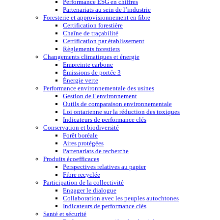
Performance ESG en chiffres
Partenariats au sein de l’industrie
Foresterie et approvisionnement en fibre
Certification forestière
Chaîne de traçabilité
Certification par établissement
Règlements forestiers
Changements climatiques et énergie
Empreinte carbone
Émissions de portée 3
Énergie verte
Performance environnementale des usines
Gestion de l’environnement
Outils de comparaison environnementale
Loi ontarienne sur la réduction des toxiques
Indicateurs de performance clés
Conservation et biodiversité
Forêt boréale
Aires protégées
Partenariats de recherche
Produits écoefficaces
Perspectives relatives au papier
Fibre recyclée
Participation de la collectivité
Engager le dialogue
Collaboration avec les peuples autochtones
Indicateurs de performance clés
Santé et sécurité