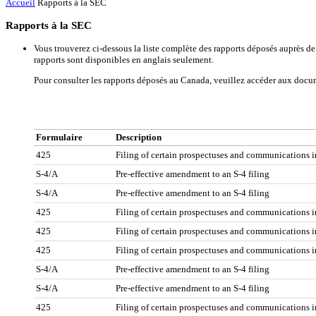
Accueil
Rapports à la SEC
Rapports à la SEC
Vous trouverez ci-dessous la liste complète des rapports déposés auprès d
rapports sont disponibles en anglais seulement.
Pour consulter les rapports déposés au Canada, veuillez accéder aux docu
Formulaire
Description
425
Filing of certain prospectuses and communications 
S-4/A
Pre-effective amendment to an S-4 filing
S-4/A
Pre-effective amendment to an S-4 filing
425
Filing of certain prospectuses and communications 
425
Filing of certain prospectuses and communications 
425
Filing of certain prospectuses and communications 
S-4/A
Pre-effective amendment to an S-4 filing
S-4/A
Pre-effective amendment to an S-4 filing
425
Filing of certain prospectuses and communications 