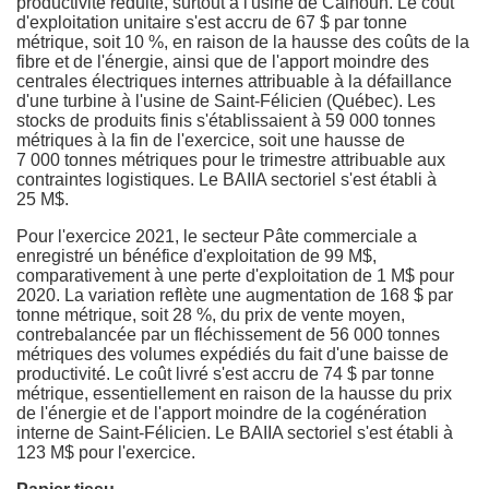
productivité réduite, surtout à l'usine de Calhoun. Le coût
d'exploitation unitaire s'est accru de 67 $ par tonne
métrique, soit 10 %, en raison de la hausse des coûts de la
fibre et de l'énergie, ainsi que de l'apport moindre des
centrales électriques internes attribuable à la défaillance
d'une turbine à l'usine de Saint‑Félicien (Québec). Les
stocks de produits finis s'établissaient à 59 000 tonnes
métriques à la fin de l'exercice, soit une hausse de
7 000 tonnes métriques pour le trimestre attribuable aux
contraintes logistiques. Le BAIIA sectoriel s'est établi à
25 M$.
Pour l'exercice 2021, le secteur Pâte commerciale a
enregistré un bénéfice d'exploitation de 99 M$,
comparativement à une perte d'exploitation de 1 M$ pour
2020. La variation reflète une augmentation de 168 $ par
tonne métrique, soit 28 %, du prix de vente moyen,
contrebalancée par un fléchissement de 56 000 tonnes
métriques des volumes expédiés du fait d'une baisse de
productivité. Le coût livré s'est accru de 74 $ par tonne
métrique, essentiellement en raison de la hausse du prix
de l'énergie et de l'apport moindre de la cogénération
interne de Saint‑Félicien. Le BAIIA sectoriel s'est établi à
123 M$ pour l'exercice.