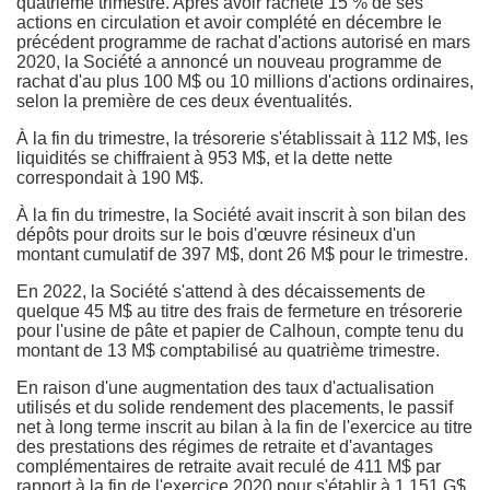
quatrième trimestre. Après avoir racheté 15 % de ses
actions en circulation et avoir complété en décembre le
précédent programme de rachat d'actions autorisé en mars
2020, la Société a annoncé un nouveau programme de
rachat d'au plus 100 M$ ou 10 millions d'actions ordinaires,
selon la première de ces deux éventualités.
À la fin du trimestre, la trésorerie s'établissait à 112 M$, les
liquidités se chiffraient à 953 M$, et la dette nette
correspondait à 190 M$.
À la fin du trimestre, la Société avait inscrit à son bilan des
dépôts pour droits sur le bois d'œuvre résineux d'un
montant cumulatif de 397 M$, dont 26 M$ pour le trimestre.
En 2022, la Société s'attend à des décaissements de
quelque 45 M$ au titre des frais de fermeture en trésorerie
pour l'usine de pâte et papier de Calhoun, compte tenu du
montant de 13 M$ comptabilisé au quatrième trimestre.
En raison d'une augmentation des taux d'actualisation
utilisés et du solide rendement des placements, le passif
net à long terme inscrit au bilan à la fin de l'exercice au titre
des prestations des régimes de retraite et d'avantages
complémentaires de retraite avait reculé de 411 M$ par
rapport à la fin de l'exercice 2020 pour s'établir à 1,151 G$.