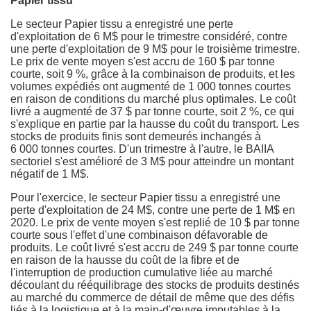
Papier tissu
Le secteur Papier tissu a enregistré une perte
d'exploitation de 6 M$ pour le trimestre considéré, contre
une perte d'exploitation de 9 M$ pour le troisième trimestre.
Le prix de vente moyen s'est accru de 160 $ par tonne
courte, soit 9 %, grâce à la combinaison de produits, et les
volumes expédiés ont augmenté de 1 000 tonnes courtes
en raison de conditions du marché plus optimales. Le coût
livré a augmenté de 37 $ par tonne courte, soit 2 %, ce qui
s'explique en partie par la hausse du coût du transport. Les
stocks de produits finis sont demeurés inchangés à
6 000 tonnes courtes. D'un trimestre à l'autre, le BAIIA
sectoriel s'est amélioré de 3 M$ pour atteindre un montant
négatif de 1 M$.
Pour l'exercice, le secteur Papier tissu a enregistré une
perte d'exploitation de 24 M$, contre une perte de 1 M$ en
2020. Le prix de vente moyen s'est replié de 10 $ par tonne
courte sous l'effet d'une combinaison défavorable de
produits. Le coût livré s'est accru de 249 $ par tonne courte
en raison de la hausse du coût de la fibre et de
l'interruption de production cumulative liée au marché
découlant du rééquilibrage des stocks de produits destinés
au marché du commerce de détail de même que des défis
liés à la logistique et à la main-d'œuvre imputables à la