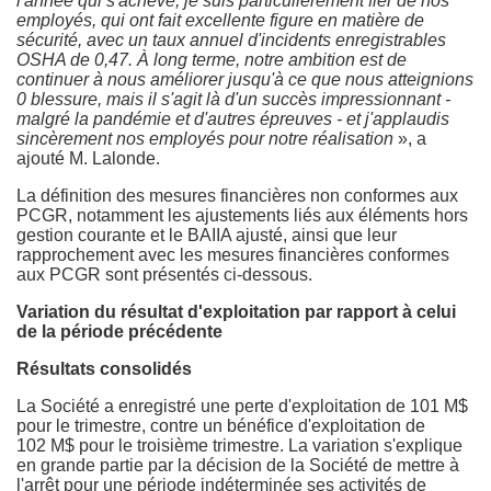
l'année qui s'achève, je suis particulièrement fier de nos
employés, qui ont fait excellente figure en matière de
sécurité, avec un taux annuel d'incidents enregistrables
OSHA de
0,47. À long terme, notre ambition est de
continuer à nous améliorer jusqu'à ce que nous atteignions
0 blessure, mais il s'agit là d'un succès impressionnant -
malgré la pandémie et d'autres épreuves - et j'applaudis
sincèrement nos employés pour notre réalisation
», a
ajouté M. Lalonde.
La définition des mesures financières non conformes aux
PCGR, notamment les ajustements liés aux éléments hors
gestion courante et le BAIIA ajusté, ainsi que leur
rapprochement avec les mesures financières conformes
aux PCGR sont présentés ci-dessous.
Variation du résultat d'exploitation par rapport à celui
de la période précédente
Résultats consolidés
La Société a enregistré une perte d'exploitation de 101 M$
pour le trimestre, contre un bénéfice d'exploitation de
102 M$ pour le troisième trimestre. La variation s'explique
en grande partie par la décision de la Société de mettre à
l'arrêt pour une période indéterminée ses activités de