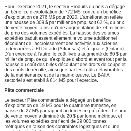
Pour l'exercice 2021, le secteur Produits du bois a dégagé
un bénéfice d'exploitation de 772 M$, contre un bénéfice
d'exploitation de 276 M$ pour 2020. L'amélioration reflète
une hausse de 309 $ par millier de pmp, soit 62 %, du prix
de vente moyen, ainsi qu'une augmentation de 74 millions
de pmp des volumes expédiés. La hausse des volumes
expédiés traduit essentiellement le volume additionnel
découlant de l'accroissement des activités aux scieries
redémarrées à
El Dorado
(
Arkansas
) et à Ignace (
Ontario
).
D'un exercice à l'autre, le coût livré a augmenté de 80 $ par
millier de pmp, ce qui s'explique d'abord et avant tout par la
hausse du coût des billes découlant des droits de coupe et
des coûts de récolte, ainsi que par les coûts défavorables
de la maintenance et de la main-d'œuvre. Le BAIIA
sectoriel s'est établi à 814 M$ pour l'exercice.
Pâte commerciale
Le secteur Pâte commerciale a dégagé un bénéfice
d'exploitation de 19 M$ pour le quatrième trimestre, en
baisse de 27 M$ par rapport au trimestre précédent. Le prix
de vente moyen a diminué de 20 $ par tonne métrique, et
les volumes expédiés ont fléchi de 29 000 tonnes
métriques en raison des contraintes logistiques et d'une