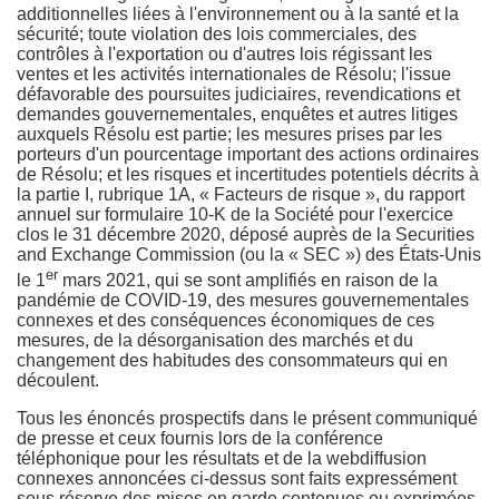
additionnelles liées à l'environnement ou à la santé et la
sécurité; toute violation des lois commerciales, des
contrôles à l'exportation ou d'autres lois régissant les
ventes et les activités internationales de Résolu; l'issue
défavorable des poursuites judiciaires, revendications et
demandes gouvernementales, enquêtes et autres litiges
auxquels Résolu est partie; les mesures prises par les
porteurs d'un pourcentage important des actions ordinaires
de Résolu; et les risques et incertitudes potentiels décrits à
la partie I, rubrique 1A, « Facteurs de risque », du rapport
annuel sur formulaire 10-K de la Société pour l'exercice
clos le 31 décembre 2020, déposé auprès de la Securities
and Exchange Commission (ou la « SEC ») des États-Unis
er
le 1
mars 2021, qui se sont amplifiés en raison de la
pandémie de COVID‑19, des mesures gouvernementales
connexes et des conséquences économiques de ces
mesures, de la désorganisation des marchés et du
changement des habitudes des consommateurs qui en
découlent.
Tous les énoncés prospectifs dans le présent communiqué
de presse et ceux
fournis
lors de la conférence
téléphonique pour les résultats et de la webdiffusion
connexes annoncées ci‑dessus sont faits expressément
sous réserve des mises en garde contenues ou exprimées