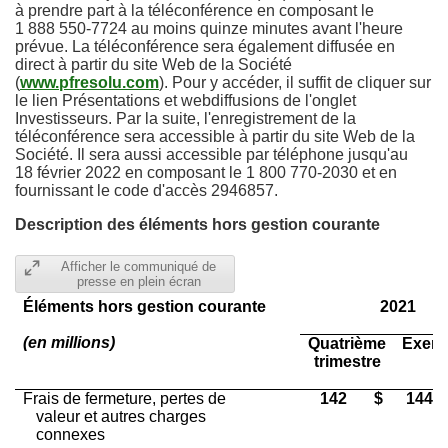
à prendre part à la téléconférence en composant le
1 888 550-7724 au moins quinze minutes avant l'heure
prévue. La téléconférence sera également diffusée en
direct à partir du site Web de la Société
(
www.pfresolu.com
). Pour y accéder, il suffit de cliquer sur
le lien Présentations et webdiffusions de l'onglet
Investisseurs. Par la suite, l'enregistrement de la
téléconférence sera accessible à partir du site Web de la
Société. Il sera aussi accessible par téléphone jusqu'au
18 février 2022 en composant le 1 800 770-
2030 et
en
fournissant le code d'accès 2946857.
Description des éléments hors gestion courante
Afficher le communiqué de
presse en plein écran
Éléments hors gestion courante
2021
(en millions)
Quatrième
Exerc
trimestre
Frais de fermeture, pertes de
142
$
144
valeur et autres charges
connexes