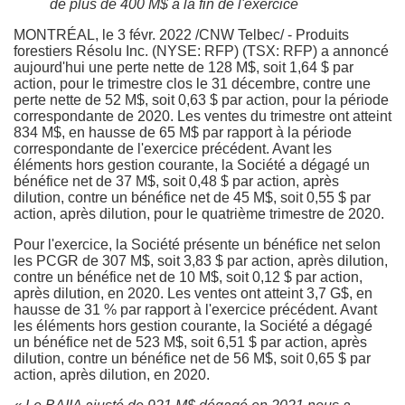
de plus de 400 M$ à la fin de l'exercice
MONTRÉAL
, le 3 févr. 2022 /CNW Telbec/ - Produits
forestiers Résolu Inc. (NYSE: RFP) (TSX: RFP) a annoncé
aujourd'hui une perte nette de 128 M$, soit 1,64 $ par
action, pour le trimestre clos le 31 décembre, contre une
perte nette de 52 M$, soit 0,63 $ par action, pour la période
correspondante de 2020. Les ventes du trimestre ont atteint
834 M$, en hausse de 65 M$ par rapport à la période
correspondante de l'exercice précédent. Avant les
éléments hors gestion courante, la Société a dégagé un
bénéfice net de 37 M$, soit 0,48 $ par action, après
dilution, contre un bénéfice net de 45 M$, soit 0,55 $ par
action, après dilution, pour le quatrième trimestre de 2020.
Pour l'exercice, la Société présente un bénéfice net selon
les PCGR de 307 M$, soit 3,83 $ par action, après dilution,
contre un bénéfice net de 10 M$, soit 0,12 $ par action,
après dilution, en 2020. Les ventes ont atteint 3,7 G$, en
hausse de 31 % par rapport à l'exercice précédent. Avant
les éléments hors gestion courante, la Société a dégagé
un bénéfice net de 523 M$, soit 6,51 $ par action, après
dilution, contre un bénéfice net de 56 M$, soit 0,65 $ par
action, après dilution, en 2020.