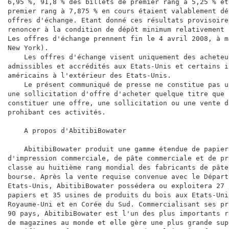
6,95 %, 91,8 % des billets de premier rang à 5,25 % et
premier rang à 7,875 % en cours étaient valablement dé
offres d'échange. Etant donné ces résultats provisoire
renoncer à la condition de dépôt minimum relativement 
Les offres d'échange prennent fin le 4 avril 2008, à m
New York).

    Les offres d'échange visent uniquement des acheteu
admissibles et accrédités aux Etats-Unis et certains i
américains à l'extérieur des Etats-Unis.

    Le présent communiqué de presse ne constitue pas u
une sollicitation d'offre d'acheter quelque titre que 
constituer une offre, une sollicitation ou une vente d
prohibant ces activités.

    A propos d'AbitibiBowater

    AbitibiBowater produit une gamme étendue de papier
d'impression commerciale, de pâte commerciale et de pr
classe au huitième rang mondial des fabricants de pâte
bourse. Après la vente requise convenue avec le Départ
Etats-Unis, AbitibiBowater possédera ou exploitera 27 
papiers et 35 usines de produits du bois aux Etats-Uni
Royaume-Uni et en Corée du Sud. Commercialisant ses pr
90 pays, AbitibiBowater est l'un des plus importants r
de magazines au monde et elle gère une plus grande sup