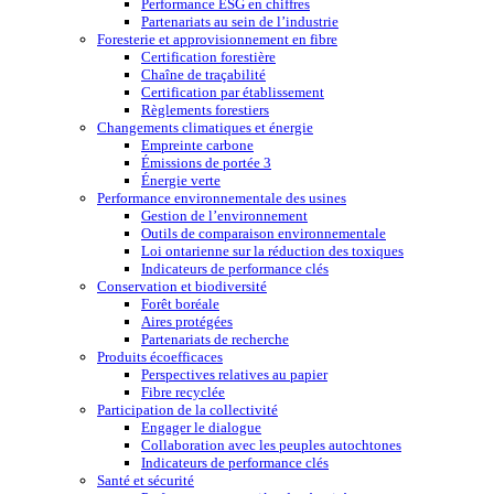
Performance ESG en chiffres
Partenariats au sein de l’industrie
Foresterie et approvisionnement en fibre
Certification forestière
Chaîne de traçabilité
Certification par établissement
Règlements forestiers
Changements climatiques et énergie
Empreinte carbone
Émissions de portée 3
Énergie verte
Performance environnementale des usines
Gestion de l’environnement
Outils de comparaison environnementale
Loi ontarienne sur la réduction des toxiques
Indicateurs de performance clés
Conservation et biodiversité
Forêt boréale
Aires protégées
Partenariats de recherche
Produits écoefficaces
Perspectives relatives au papier
Fibre recyclée
Participation de la collectivité
Engager le dialogue
Collaboration avec les peuples autochtones
Indicateurs de performance clés
Santé et sécurité