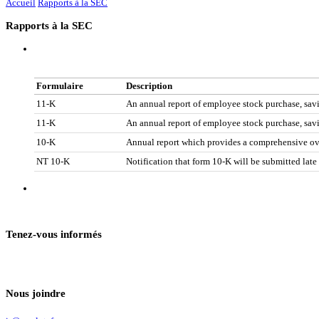
Accueil
Rapports à la SEC
Rapports à la SEC
Formulaire
Description
11-K
An annual report of employee stock purchase, savi
11-K
An annual report of employee stock purchase, savi
10-K
Annual report which provides a comprehensive ove
NT 10-K
Notification that form 10-K will be submitted late
Tenez-vous informés
Nous joindre