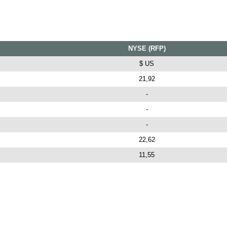
NYSE (RFP)
$ US
21,92
-
-
-
22,62
11,55