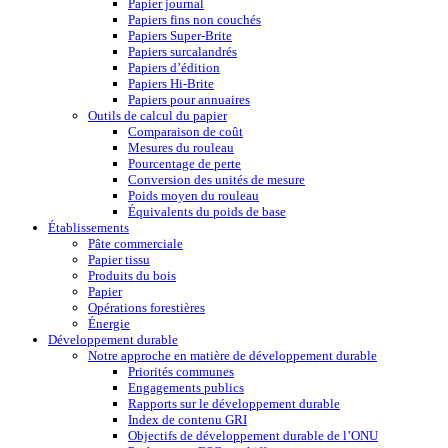
Papier journal
Papiers fins non couchés
Papiers Super-Brite
Papiers surcalandrés
Papiers d’édition
Papiers Hi-Brite
Papiers pour annuaires
Outils de calcul du papier
Comparaison de coût
Mesures du rouleau
Pourcentage de perte
Conversion des unités de mesure
Poids moyen du rouleau
Équivalents du poids de base
Établissements
Pâte commerciale
Papier tissu
Produits du bois
Papier
Opérations forestières
Énergie
Développement durable
Notre approche en matière de développement durable
Priorités communes
Engagements publics
Rapports sur le développement durable
Index de contenu GRI
Objectifs de développement durable de l’ONU