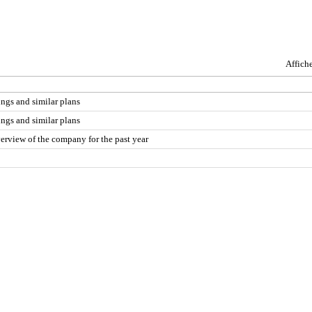
Affich
ngs and similar plans
ngs and similar plans
rview of the company for the past year